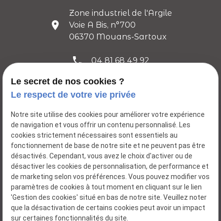
Zone industriel de l'Argile
place
Voie A Bis, n°700
06370 Mouans-Sartoux
phone
04 81 68 49 92
Le secret de nos cookies ?
mail
contact@lesprit-de-vigne.com
Le respect de votre vie privée
Réseaux sociaux :
Notre site utilise des cookies pour améliorer votre expérience
de navigation et vous offrir un contenu personnalisé. Les
cookies strictement nécessaires sont essentiels au
fonctionnement de base de notre site et ne peuvent pas être
désactivés. Cependant, vous avez le choix d'activer ou de
désactiver les cookies de personnalisation, de performance et
de marketing selon vos préférences. Vous pouvez modifier vos
paramètres de cookies à tout moment en cliquant sur le lien
L'esprit de vigne
'Gestion des cookies' situé en bas de notre site. Veuillez noter
que la désactivation de certains cookies peut avoir un impact
sur certaines fonctionnalités du site.